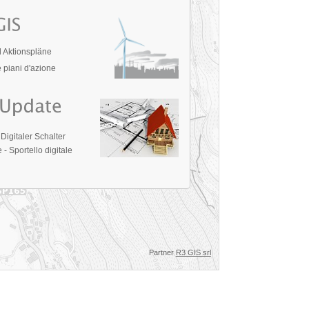
 Aktionspläne
 piani d'azione
igitaler Schalter
 - Sportello digitale
Partner
R3 GIS srl