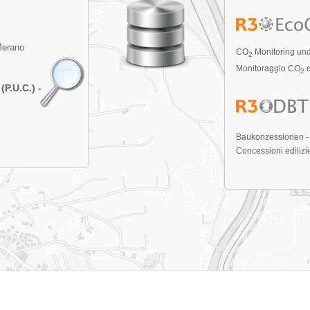
Merano
CO
Monitoring und
2
Monitoraggio CO
e
2
.U.C.) -
Baukonzessionen - D
Concessioni edilizie